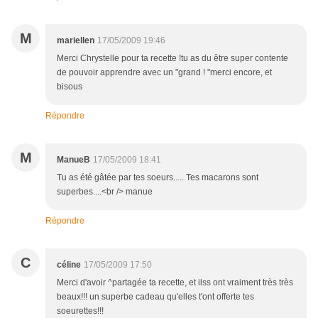
M
mariellen
17/05/2009 19:46
Merci Chrystelle pour ta recette !tu as du être super contente
de pouvoir apprendre avec un "grand ! "merci encore, et
bisous
Répondre
M
ManueB
17/05/2009 18:41
Tu as été gâtée par tes soeurs..... Tes macarons sont
superbes....<br /> manue
Répondre
C
céline
17/05/2009 17:50
Merci d'avoir ^partagée ta recette, et ilss ont vraiment très très
beaux!!! un superbe cadeau qu'elles t'ont offerte tes
soeurettes!!!