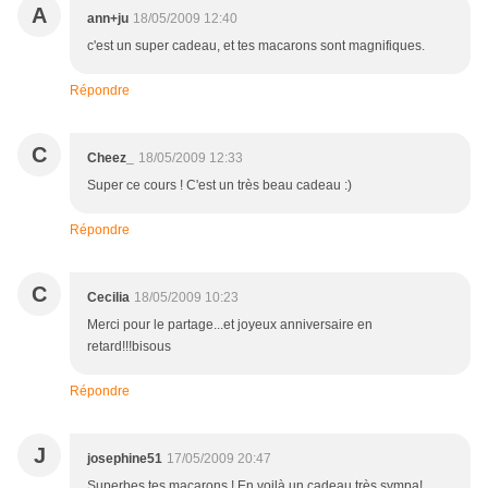
A
ann+ju
18/05/2009 12:40
c'est un super cadeau, et tes macarons sont magnifiques.
Répondre
C
Cheez_
18/05/2009 12:33
Super ce cours ! C'est un très beau cadeau :)
Répondre
C
Cecilia
18/05/2009 10:23
Merci pour le partage...et joyeux anniversaire en
retard!!!bisous
Répondre
J
josephine51
17/05/2009 20:47
Superbes tes macarons ! En voilà un cadeau très sympa!