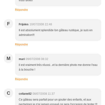
fruts! Bises
Répondre
F
Frijoles
10/07/2008 22:48
Il est absolument splendide ton gâteau rustique, je suis en
admiration!!!
Répondre
M
mari
09/07/2008 08:32
il est vraiment très réussi...et la dernière photo me donne l'eau
à la bouche !
Répondre
C
celiane82
08/07/2008 11:37
Ce gâteau sera parfait pour un gouter des enfants, et aux
nectarines je n'ai jamais essayé ce sera l'occasion de tester !!!