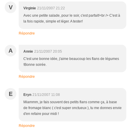
V
Virginie
21/11/2007 21:22
Avec une petite salade, pour le soir, c'est parfait!<br /> C'est à
la fois rapide, simple et léger. A tester!
Répondre
A
Annie
21/11/2007 20:05
C'est une bonne idée, j'aime beaucoup les flans de légumes
!Bonne soirée.
Répondre
E
Eryn
21/11/2007 11:08
Miammm, je fais souvent des petits flans comme ça, à base
de fromage blanc ( c'est super onctueux ), tu me donnes envie
d'en refaire pour midi !
Répondre