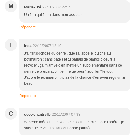
M
Marie-Thé
22/11/2007 22:15
Un flan qui finira dans mon assiette !
Répondre
I
irisa
22/11/2007 12:19
J'ai fait qqchose du genre , que j'ai appelé quiche au
potimarron ( sans pâte ) et tu parlais de blancs d'oeufs à
recycler , ça m'arrive d'en mettre un supplémentaire dans ce
genre de préparation , en neige pour " souffler " le tout .
J'adore le potimarron , tu as de la chance d'en avoir reçu un si
beau !
Répondre
C
coco chantrelle
22/11/2007 07:33
Superbe idée que de vouloir les faire en mini pour l apéro ! je
sais que je vais me lancer!bonne journée