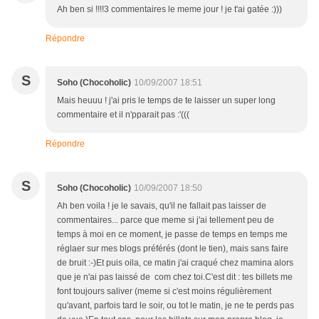
Ah ben si !!!!3 commentaires le meme jour ! je t'ai gatée :)))
Répondre
S
Soho (Chocoholic)
10/09/2007 18:51
Mais heuuu ! j'ai pris le temps de te laisser un super long
commentaire et il n'pparait pas :'(((
Répondre
S
Soho (Chocoholic)
10/09/2007 18:50
Ah ben voila ! je le savais, qu'il ne fallait pas laisser de
commentaires... parce que meme si j'ai tellement peu de
temps à moi en ce moment, je passe de temps en temps me
réglaer sur mes blogs préférés (dont le tien), mais sans faire
de bruit :-)Et puis oila, ce matin j'ai craqué chez mamina alors
que je n'ai pas laissé de com chez toi.C'est dit : tes billets me
font toujours saliver (meme si c'est moins régulièrement
qu'avant, parfois tard le soir, ou tot le matin, je ne te perds pas