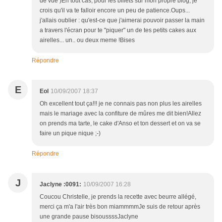
de vue )En tout cas, pour les billets sur mon propre blog, je
crois qu'il va te falloir encore un peu de patience.Oups...
j'allais oublier : qu'est-ce que j'aimerai pouvoir passer la main
a travers l'écran pour te "piquer" un de tes petits cakes aux
airelles... un.. ou deux meme !Bises
Répondre
E
Eol
10/09/2007 18:37
Oh excellent tout ça!!! je ne connais pas non plus les airelles
mais le mariage avec la confiture de mûres me dit bien!Allez
on prends ma tarte, le cake d'Anso et ton dessert et on va se
faire un pique nique ;-)
Répondre
J
Jaclyne :0091:
10/09/2007 16:28
Coucou Christelle, je prends la recette avec beurre allégé,
merci ça m'a l'air très bon miammmmJe suis de retour après
une grande pause bisoussssJaclyne