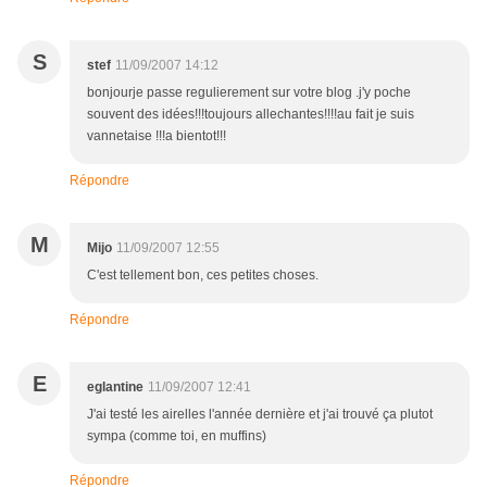
S
stef
11/09/2007 14:12
bonjourje passe regulierement sur votre blog .j'y poche
souvent des idées!!!toujours allechantes!!!!au fait je suis
vannetaise !!!a bientot!!!
Répondre
M
Mijo
11/09/2007 12:55
C'est tellement bon, ces petites choses.
Répondre
E
eglantine
11/09/2007 12:41
J'ai testé les airelles l'année dernière et j'ai trouvé ça plutot
sympa (comme toi, en muffins)
Répondre