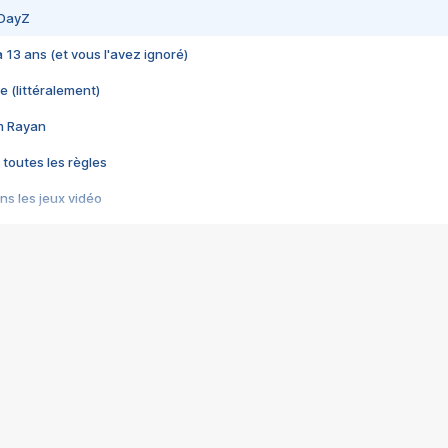
 DayZ
 a 13 ans (et vous l'avez ignoré)
e (littéralement)
im Rayan
 toutes les règles
s les jeux vidéo
us choquant de Rockstar ? - Le scandale BULLY
e plus moche de Steam
du RÊVE tourne au CAUCHEMAR
pendant 8 heures
it… à tort
umiliés par un jeu vidéo