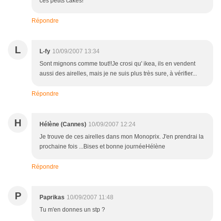
ces petits cakes!
Répondre
L
L-fy
10/09/2007 13:34
Sont mignons comme tout!!Je crosi qu' ikea, ils en vendent
aussi des airelles, mais je ne suis plus très sure, à vérifier...
Répondre
H
Hélène (Cannes)
10/09/2007 12:24
Je trouve de ces airelles dans mon Monoprix. J'en prendrai la
prochaine fois ...Bises et bonne journéeHélène
Répondre
P
Paprikas
10/09/2007 11:48
Tu m'en donnes un stp ?