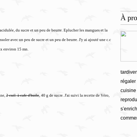
À pr
cidulée, du sucre et un peu de beurre. Eplucher les mangues et la
soler avec un peu de sucre et un peu de beurre. J'y ai ajouté une c.c
oux environ 15 mn.
tardive
régaler
cuisine
ine,
2 cuil. à cafe d'huile
, 40 g de sucre. J'ai suivi la recette de Véro,
reprodu
s'enrich
commen