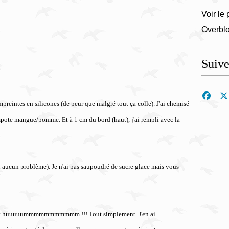
Voir le 
Overbl
Suiv
preintes en silicones (de peur que malgré tout ça colle). J'ai chemisé
mpote mangue/pomme. Et à 1 cm du bord (haut), j'ai rempli avec la
eu aucun problème). Je n'ai pas saupoudré de sucre glace mais vous
C'est huuuuummmmmmmmmmm !!! Tout simplement. J'en ai