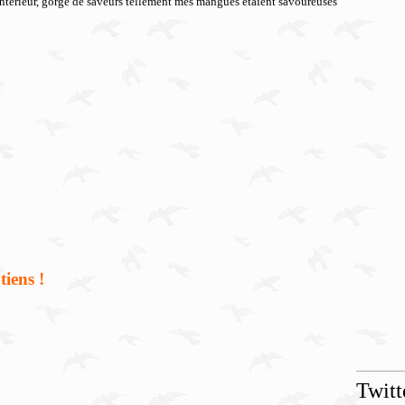
intérieur, gorgé de saveurs tellement mes mangues étaient savoureuses
iens !
Twitt