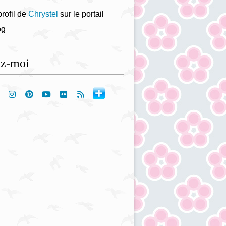
profil de
Chrystel
sur le portail
og
ez-moi