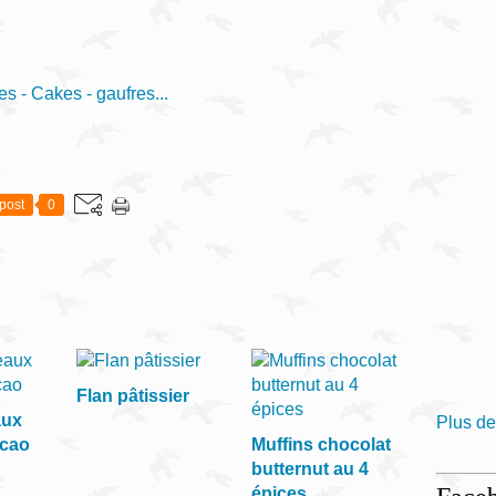
es - Cakes - gaufres...
post
0
Flan pâtissier
aux
Plus de
acao
Muffins chocolat
butternut au 4
épices