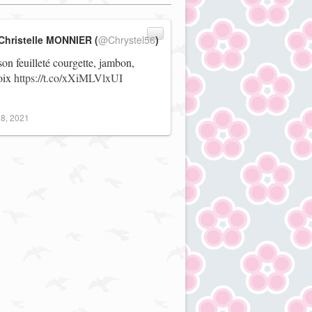
Christelle MONNIER (
@Chrystel56
)
on feuilleté courgette, jambon,
noix
https://t.co/xXiMLVlxUI
8, 2021