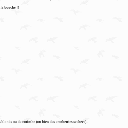
 la bouche !!
ns blonds ou de corinthe (ou bien des cranberries sechees)