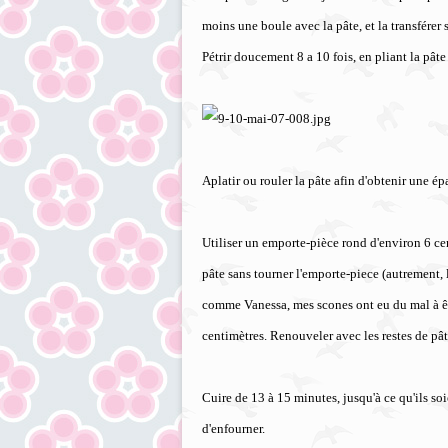
moins une boule avec la pâte, et la transférer 
Pétrir doucement 8 a 10 fois, en pliant la pâte
Aplatir ou rouler la pâte afin d'obtenir une é
Utiliser un emporte-pièce rond d'environ 6 cen
pâte sans tourner l'emporte-piece (autrement,
comme Vanessa, mes scones ont eu du mal à êtr
centimètres. Renouveler avec les restes de pât
Cuire de 13 à 15 minutes, jusqu'à ce qu'ils so
d'enfourner.