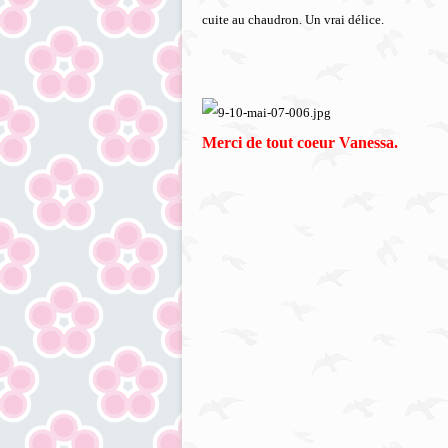
cuite au chaudron. Un vrai délice.
Merci de tout coeur Vanessa.