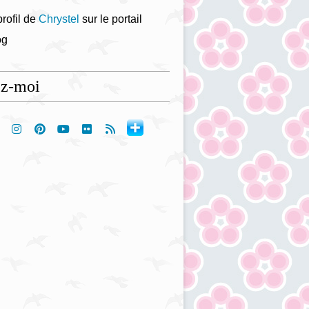
profil de
Chrystel
sur le portail
og
ez-moi