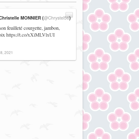
Christelle MONNIER (
@Chrystel56
)
on feuilleté courgette, jambon,
noix
https://t.co/xXiMLVlxUI
8, 2021