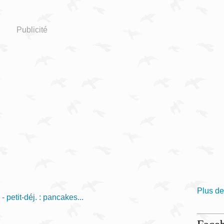
Publicité
Plus de
- petit-déj. : pancakes...