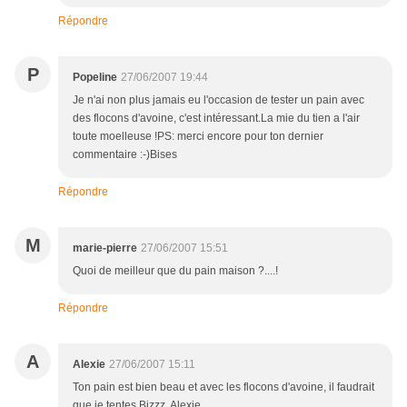
Répondre
P
Popeline
27/06/2007 19:44
Je n'ai non plus jamais eu l'occasion de tester un pain avec
des flocons d'avoine, c'est intéressant.La mie du tien a l'air
toute moelleuse !PS: merci encore pour ton dernier
commentaire :-)Bises
Répondre
M
marie-pierre
27/06/2007 15:51
Quoi de meilleur que du pain maison ?....!
Répondre
A
Alexie
27/06/2007 15:11
Ton pain est bien beau et avec les flocons d'avoine, il faudrait
que je tentes.Bizzz, Alexie