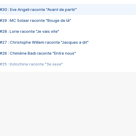
#30 : Eve Angeli raconte "Avant de partir"
#29 : MC Solaar raconte "Bouge de là"
28 : Lorie raconte "Je vais vite"
#27 : Christophe Willem raconte "Jacques a dit"
#26 : Chimène Badi raconte "Entre nous"
#25 : Indochine raconte "3e sexe"
#24 : Zaho raconte "C'est chelou"
#23 : Patrick Bruel raconte "Au café des délices"
#22 : Kyo raconte "Le chemin"
#21 : Nolwenn Leroy raconte "Cassé"
#20 : Patrick Hernandez raconte "Born to be alive"
#19 : Lorie raconte "Près de moi"