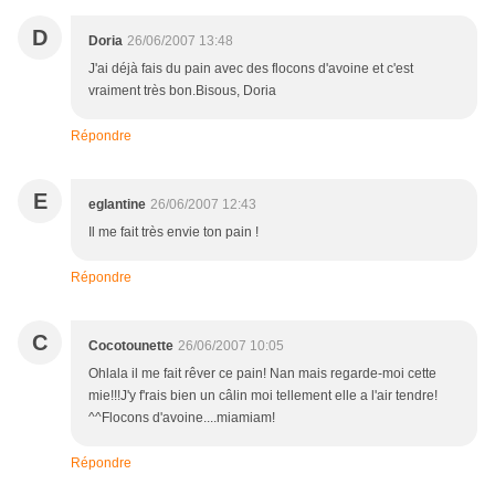
D
Doria
26/06/2007 13:48
J'ai déjà fais du pain avec des flocons d'avoine et c'est
vraiment très bon.Bisous, Doria
Répondre
E
eglantine
26/06/2007 12:43
Il me fait très envie ton pain !
Répondre
C
Cocotounette
26/06/2007 10:05
Ohlala il me fait rêver ce pain! Nan mais regarde-moi cette
mie!!!J'y f'rais bien un câlin moi tellement elle a l'air tendre!
^^Flocons d'avoine....miamiam!
Répondre