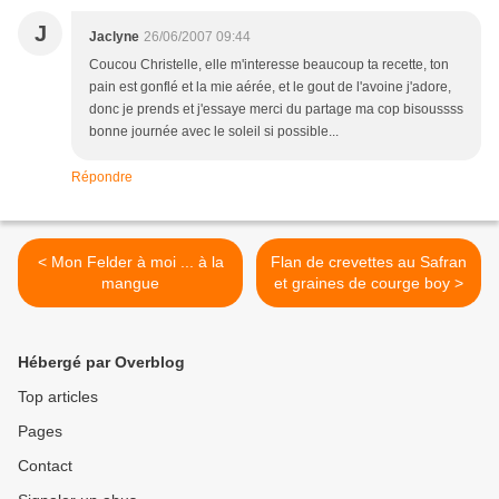
J
Jaclyne
26/06/2007 09:44
Coucou Christelle, elle m'interesse beaucoup ta recette, ton
pain est gonflé et la mie aérée, et le gout de l'avoine j'adore,
donc je prends et j'essaye merci du partage ma cop bisoussss
bonne journée avec le soleil si possible...
Répondre
< Mon Felder à moi ... à la
Flan de crevettes au Safran
mangue
et graines de courge boy >
Hébergé par Overblog
Top articles
Pages
Contact