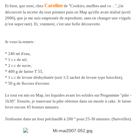
Caroline
Et bien, que neni, chez
de "Cookies, muffins and co ...", j'ai
découvert la recette du tout premier pain en Map qu'elle avait réalisé (avril
2006), que je me suis empressée de reproduire, sans en changer une virgule
(c'est super rare).
Et, vraiment, c'est une belle découverte.
Je vous la remets :
* 240 ml d'eau,
* 1 c.c de sel,
* 2 c.c de sucre,
* 400 g de farine T 55,
* 1 c.c de levure déshydratée (soit 1/2 sachet de levure type briochin),
* 50 g de flocons d'avoine.
Le tout est mis en Map, les liquides avant les solides sur Programme "pâte -
1h30". Ensuite, je transvase la pâte obtenue dans un moule à cake. Je laisse
lever encore 45 bonnes minutes.
J'enfourne dans un four préchauffé à 200 ° pour 25-30 minutes. (Surveiller).