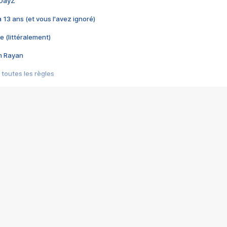
 DayZ
 a 13 ans (et vous l'avez ignoré)
e (littéralement)
im Rayan
 toutes les règles
s les jeux vidéo
us choquant de Rockstar ? - Le scandale BULLY
e plus moche de Steam
du RÊVE tourne au CAUCHEMAR
pendant 8 heures
it… à tort
umiliés par un jeu vidéo
ire - Final Fantasy 8