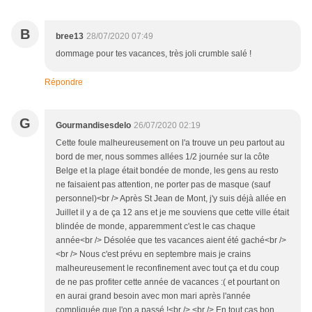
B
bree13
28/07/2020 07:49
dommage pour tes vacances, très joli crumble salé !
Répondre
G
Gourmandisesdelo
26/07/2020 02:19
Cette foule malheureusement on l'a trouve un peu partout au
bord de mer, nous sommes allées 1/2 journée sur la côte
Belge et la plage était bondée de monde, les gens au resto
ne faisaient pas attention, ne porter pas de masque (sauf
personnel)<br /> Après St Jean de Mont, j'y suis déjà allée en
Juillet il y a de ça 12 ans et je me souviens que cette ville était
blindée de monde, apparemment c'est le cas chaque
année<br /> Désolée que tes vacances aient été gaché<br />
<br /> Nous c'est prévu en septembre mais je crains
malheureusement le reconfinement avec tout ça et du coup
de ne pas profiter cette année de vacances :( et pourtant on
en aurai grand besoin avec mon mari après l'année
compliquée que l'on a passé !<br /> <br /> En tout cas bon