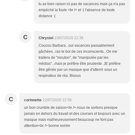
tu as bien raison ici pas de vacances mais ça n'a pas
empéché la foule <br /> et :( l'absence de toute
distance :(
C
Chrystel
23/07/2020 22:36
Coucou Barbara...oui vacances passablement
gâchées...ras le bol de ces inconscients...On me
traitera de "mouton", de "manipulée par les
médias"...mais je préfère être prudente. JE préfère
être gênée par un masque que d'atterrir sous un
respirateur de réa. Bisous
C
corinnette
22/07/2020 22:56
un bon crumble de saison<br /> nous ne sortons presque
jamais en dehors du travail et des courses et toujours avec un
masque mais malheureusement beaucoup ne font pas
attention<br /> bonne soirée