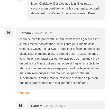
Merci Christalie. Désolée que tu n'ailles pas en
vacances en bord de mer, je te comprends. Le bord
de mer est pris d'assault par les estivants... Bises
B
Barbara
23/07/2020 07:58
chouette recette par contre :( pour les vacances gachées<br
/> mais même pas étonnée <br /> j'enrage ici même ds le
villageDu GRAND n iMPORTE quoi festivités maintenues ccà
ok mais sans aucune mesure contrairement aux communes
voisines on s'embrasse à tour de bras pas de masque <br />
du délire <br /> moi qui suis impactée et fragile j'en suis folle
<br /> le masque ne me protège pas moi il protège les autres
mais eux n'en ont pas pour moi !<br /> (par contre au
supermarché là tout le monde respecte et même de plus en
pus (pas dans mon village faut faire des kilomètres )
Répondre
B
Barbara
24/07/2020 06:17