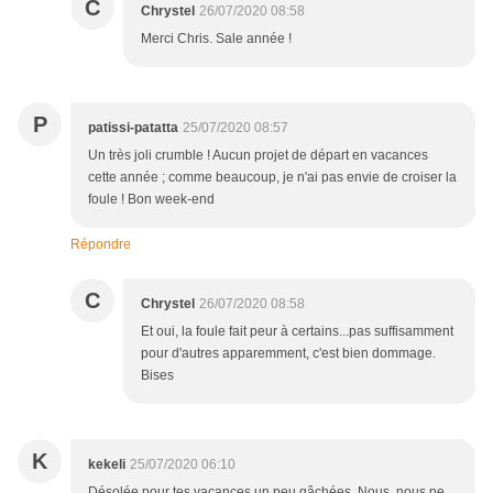
C
Chrystel
26/07/2020 08:58
Merci Chris. Sale année !
P
patissi-patatta
25/07/2020 08:57
Un très joli crumble ! Aucun projet de départ en vacances
cette année ; comme beaucoup, je n'ai pas envie de croiser la
foule ! Bon week-end
Répondre
C
Chrystel
26/07/2020 08:58
Et oui, la foule fait peur à certains...pas suffisamment
pour d'autres apparemment, c'est bien dommage.
Bises
K
kekeli
25/07/2020 06:10
Désolée pour tes vacances un peu gâchées. Nous, nous ne