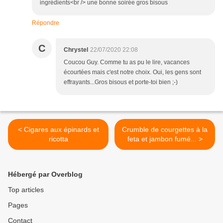
ingrédients<br /> une bonne soirée gros bisous
Répondre
C
Chrystel
22/07/2020 22:08
Coucou Guy. Comme tu as pu le lire, vacances
écourtées mais c'est notre choix. Oui, les gens sont
effrayants...Gros bisous et porte-toi bien ;-)
< Cigares aux épinards et
Crumble de courgettes à la
ricotta
feta et jambon fumé... >
Hébergé par Overblog
Top articles
Pages
Contact