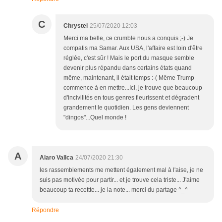
C
Chrystel
25/07/2020 12:03
Merci ma belle, ce crumble nous a conquis ;-) Je
compatis ma Samar. Aux USA, l'affaire est loin d'être
réglée, c'est sûr ! Mais le port du masque semble
devenir plus répandu dans certains états quand
même, maintenant, il était temps :-( Même Trump
commence à en mettre...Ici, je trouve que beaucoup
d'incivilités en tous genres fleurissent et dégradent
grandement le quotidien. Les gens deviennent
"dingos"...Quel monde !
A
Alaro Vallca
24/07/2020 21:30
les rassemblements me mettent également mal à l'aise, je ne
suis pas motivée pour partir... et je trouve cela triste... J'aime
beaucoup ta recettte... je la note... merci du partage ^_^
Répondre