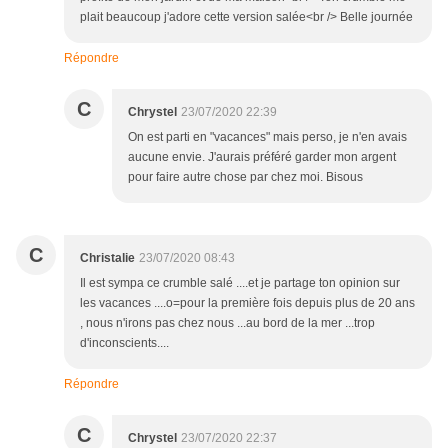
plait beaucoup j'adore cette version salée<br /> Belle journée
Répondre
C
Chrystel
23/07/2020 22:39
On est parti en "vacances" mais perso, je n'en avais
aucune envie. J'aurais préféré garder mon argent
pour faire autre chose par chez moi. Bisous
C
Christalie
23/07/2020 08:43
Il est sympa ce crumble salé ....et je partage ton opinion sur
les vacances ....o=pour la première fois depuis plus de 20 ans
, nous n'irons pas chez nous ...au bord de la mer ...trop
d'inconscients....
Répondre
C
Chrystel
23/07/2020 22:37