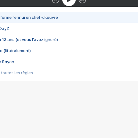
nsformé l’ennui en chef-d’œuvre
 DayZ
 a 13 ans (et vous l'avez ignoré)
e (littéralement)
im Rayan
 toutes les règles
s les jeux vidéo
us choquant de Rockstar ? - Le scandale BULLY
e plus moche de Steam
du RÊVE tourne au CAUCHEMAR
pendant 8 heures