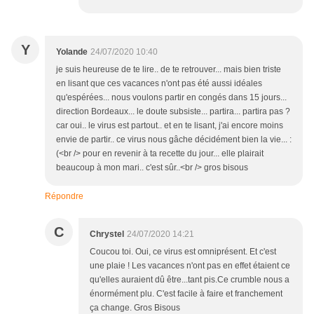
Y
Yolande
24/07/2020 10:40
je suis heureuse de te lire.. de te retrouver... mais bien triste
en lisant que ces vacances n'ont pas été aussi idéales
qu'espérées... nous voulons partir en congés dans 15 jours...
direction Bordeaux... le doute subsiste... partira... partira pas ?
car oui.. le virus est partout.. et en te lisant, j'ai encore moins
envie de partir.. ce virus nous gâche décidément bien la vie... :
(<br /> pour en revenir à ta recette du jour... elle plairait
beaucoup à mon mari.. c'est sûr..<br /> gros bisous
Répondre
C
Chrystel
24/07/2020 14:21
Coucou toi. Oui, ce virus est omniprésent. Et c'est
une plaie ! Les vacances n'ont pas en effet étaient ce
qu'elles auraient dû être...tant pis.Ce crumble nous a
énormément plu. C'est facile à faire et franchement
ça change. Gros Bisous