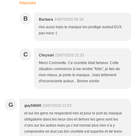
Répondre
B
Barbara
24/07/2020 06:18
moi aussi mais le masque les protège surtout EUX
pas nous :(
C
Chrystel
23/07/2020 22:33
Merci Corinnette. Ce crumble était fameux. Cette
situation commence à me rendre "folle", je fais de
mon mieux, je porte le masque...mais tellement
d'inconscients autour... Bonne soirée
G
guy59600
22/07/2020 22:03
et oui les gens ne respectent rien et pour le port du masque
obligatoire dans les lieux clos et dehors les gens sont les
s’uns sur les autres mais ça c’est normal plus rien n’a y
comprendre en tout cas ton crumble est superbe et de bons