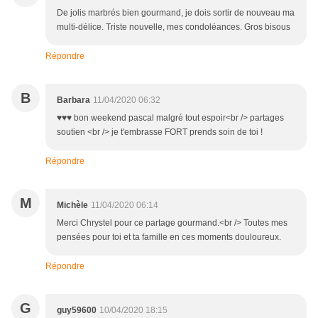
De jolis marbrés bien gourmand, je dois sortir de nouveau ma
multi-délice. Triste nouvelle, mes condoléances. Gros bisous
Répondre
B
Barbara
11/04/2020 06:32
♥♥♥ bon weekend pascal malgré tout espoir<br /> partages
soutien <br /> je t'embrasse FORT prends soin de toi !
Répondre
M
Michèle
11/04/2020 06:14
Merci Chrystel pour ce partage gourmand.<br /> Toutes mes
pensées pour toi et ta famille en ces moments douloureux.
Répondre
G
guy59600
10/04/2020 18:15