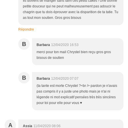
Ils doivent se manger sans faim ces petits cakes ! Une bonne
petite douceur qui ne peut malheureusement pas adoucir le
chagrin que tu dois éprouver avec la disparition de ta tatie. Tu
as tout mon soutien. Gros gros bisous
Répondre
B
Barbara
12/04/2020 16:53
merci pour ton mail Chrystel bien reçu gros gros
bisous de soutien
B
Barbara
12/04/2020 07:07
(ta tante est morte Chrystel ?<br /> pardon je n'avais
pas compris il y a juste une photo mais je n'ai ni
légende ni mot explicatif pensées très très sincères
pour toi pour elle pour vous ♥
A
Assia
11/04/2020 08:06