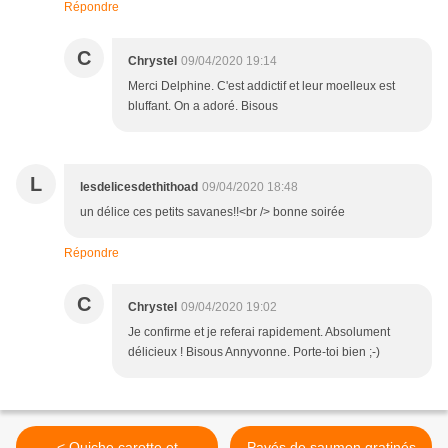
Répondre
C
Chrystel
09/04/2020 19:14
Merci Delphine. C'est addictif et leur moelleux est
bluffant. On a adoré. Bisous
L
lesdelicesdethithoad
09/04/2020 18:48
un délice ces petits savanes!!<br /> bonne soirée
Répondre
C
Chrystel
09/04/2020 19:02
Je confirme et je referai rapidement. Absolument
délicieux ! Bisous Annyvonne. Porte-toi bien ;-)
< Quiche carotte et
Pavés de saumon gratinés