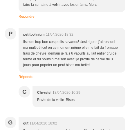
faire la semaine à veNir avec les enfants. Merci;
Répondre
P
petitbohnium
11/04/2020 18:32
Ils sont trop bon ces petits savanes! c'est rigolo, j'ai ressorti
ma multidélice! en ce moment même elle me fait du fromage
frais de chèvre, demain je fais 6 yaourts au lait entier cru de
ferme et du boursin maison avec! je profite de ce we de 3
jours pour popoter un peu! bises ma belle!
Répondre
C
Chrystel
13/04/2020 10:29
Ravie de ta visite. Bises
G
gut
11/04/2020 18:02