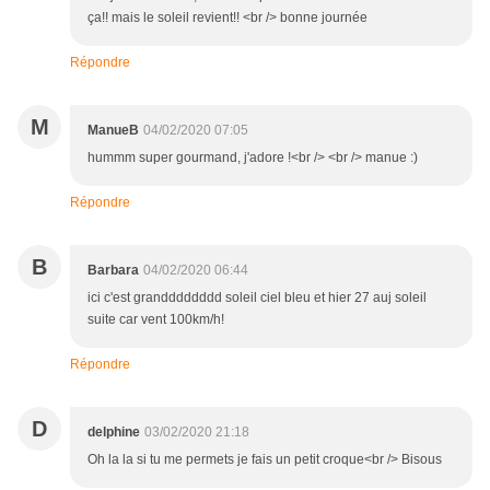
ça!! mais le soleil revient!! <br /> bonne journée
Répondre
M
ManueB
04/02/2020 07:05
hummm super gourmand, j'adore !<br /> <br /> manue :)
Répondre
B
Barbara
04/02/2020 06:44
ici c'est grandddddddd soleil ciel bleu et hier 27 auj soleil
suite car vent 100km/h!
Répondre
D
delphine
03/02/2020 21:18
Oh la la si tu me permets je fais un petit croque<br /> Bisous