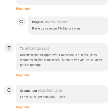
Répondre
C
Chrystel
06/02/2020 19:11
Ravie de ce retour Titi. Merci à vous
T
Titi
05/02/2020 13:52
Recette testée et approuvée.Cakes beaux et bons ( sans
amandes effilées et noisettes), à refaire très vite. <br /> Merci
pour le partage.
Répondre
C
Croque-tout
05/02/2020 13:48
Ils ont l'air super moelleux.. Bises.
Répondre