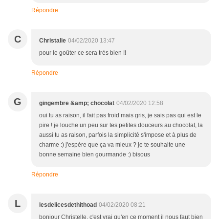
Répondre
C
Christalie
04/02/2020 13:47
pour le goûter ce sera très bien !!
Répondre
G
gingembre &amp; chocolat
04/02/2020 12:58
oui tu as raison, il fait pas froid mais gris, je sais pas qui est le
pire ! je louche un peu sur tes petites douceurs au chocolat, la
aussi tu as raison, parfois la simplicité s'impose et à plus de
charme :) j'espère que ça va mieux ? je te souhaite une
bonne semaine bien gourmande :) bisous
Répondre
L
lesdelicesdethithoad
04/02/2020 08:21
bonjour Christelle, c'est vrai qu'en ce moment il nous faut bien