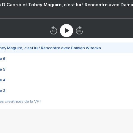
 DiCaprio et Tobey Maguire, c'est lui ! Rencontre avec Dam
bey Maguire, c'est lui ! Rencontre avec Damien Witecka
e 6
e 5
e 4
e 3
s créatrices de la VF !
e 2
e 1