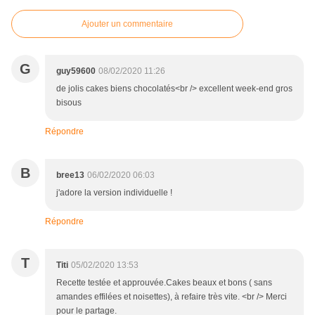
Ajouter un commentaire
G
guy59600
08/02/2020 11:26
de jolis cakes biens chocolatés<br /> excellent week-end gros
bisous
Répondre
B
bree13
06/02/2020 06:03
j'adore la version individuelle !
Répondre
T
Titi
05/02/2020 13:53
Recette testée et approuvée.Cakes beaux et bons ( sans
amandes effilées et noisettes), à refaire très vite. <br /> Merci
pour le partage.