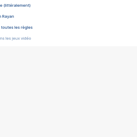
e (littéralement)
im Rayan
 toutes les règles
s les jeux vidéo
us choquant de Rockstar ? - Le scandale BULLY
e plus moche de Steam
du RÊVE tourne au CAUCHEMAR
pendant 8 heures
it… à tort
umiliés par un jeu vidéo
ire - Final Fantasy 8
ti un empire - Age of Empires