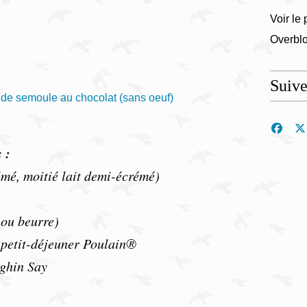
Voir le 
Overbl
Suiv
 :
rémé, moitié lait demi-écrémé)
(ou beurre)
 petit-déjeuner Poulain®
éghin Say