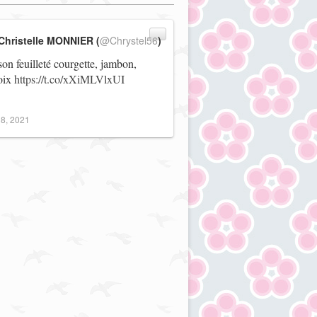
Christelle MONNIER (
@Chrystel56
)
on feuilleté courgette, jambon,
noix
https://t.co/xXiMLVlxUI
8, 2021