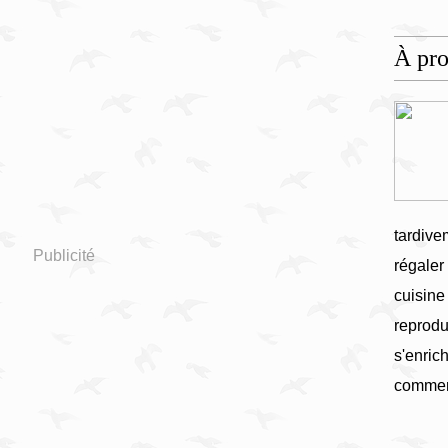
À pr
tardive
Publicité
régaler
cuisine
reprodu
s'enrich
commen