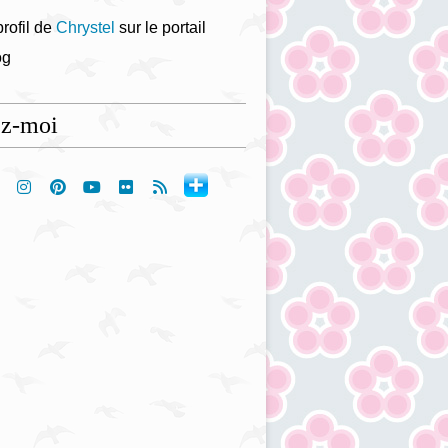
profil de
Chrystel
sur le portail
og
ez-moi