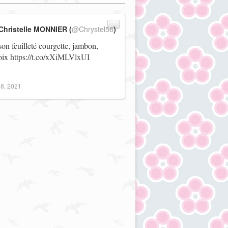
Christelle MONNIER (
@Chrystel56
)
on feuilleté courgette, jambon,
noix
https://t.co/xXiMLVlxUI
8, 2021