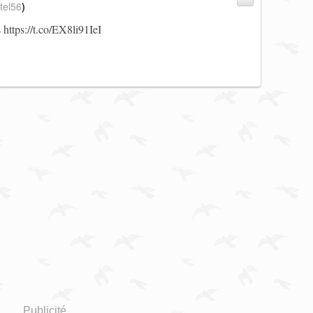
tel56
)
s
https://t.co/EX8li91IeI
Publicité