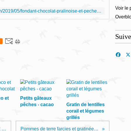
Voir le 
http://christelle56.over-blog.com/2019/05/fondant-chocolat-pralinoise-et-peches.html
Overbl
Suiv
0
o et
Petits gâteaux
pêches - cacao
Gratin de lentilles
corail et légumes
grillés
Fondant chocolat pralinoise et pêches
Pommes de terre farcies et gratinées au four