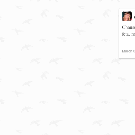
Chauss
feta, 
March 0