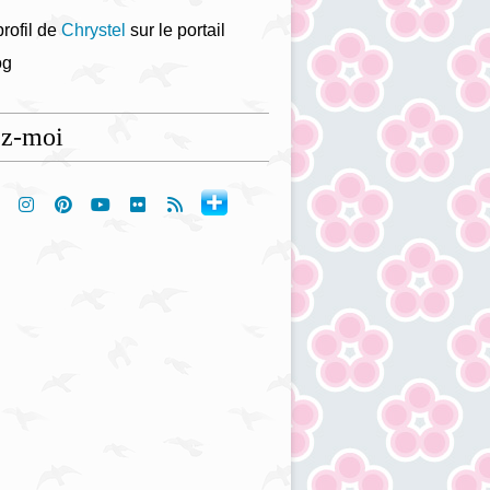
profil de
Chrystel
sur le portail
og
ez-moi