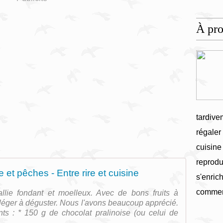
À pr
tardive
régaler
cuisine
reprodu
 et pêches - Entre rire et cuisine
s'enrich
commen
llie fondant et moelleux. Avec de bons fruits à
ent léger à déguster. Nous l'avons beaucoup apprécié.
nts : * 150 g de chocolat pralinoise (ou celui de