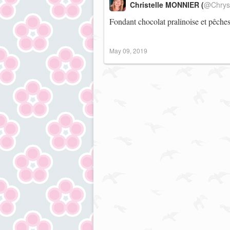
Christelle MONNIER (
@Chrys
Fondant chocolat pralinoise et pêche
May 09, 2019