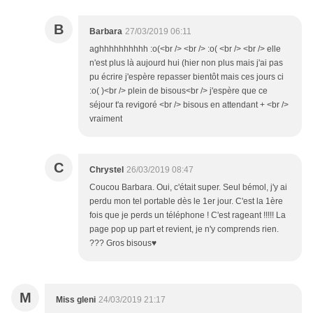
B
Barbara
27/03/2019 06:11
aghhhhhhhhhh :o(<br /> <br /> :o( <br /> <br /> elle
n'est plus là aujourd hui (hier non plus mais j'ai pas
pu écrire j'espère repasser bientôt mais ces jours ci
:o( )<br /> plein de bisous<br /> j'espère que ce
séjour t'a revigoré <br /> bisous en attendant + <br />
vraiment
C
Chrystel
26/03/2019 08:47
Coucou Barbara. Oui, c'était super. Seul bémol, j'y ai
perdu mon tel portable dès le 1er jour. C'est la 1ère
fois que je perds un téléphone ! C'est rageant !!!!! La
page pop up part et revient, je n'y comprends rien.
??? Gros bisous♥
M
Miss gleni
24/03/2019 21:17