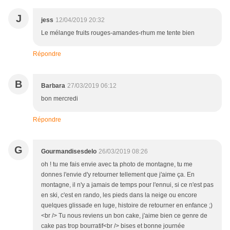
J
jess
12/04/2019 20:32
Le mélange fruits rouges-amandes-rhum me tente bien
Répondre
B
Barbara
27/03/2019 06:12
bon mercredi
Répondre
G
Gourmandisesdelo
26/03/2019 08:26
oh ! tu me fais envie avec ta photo de montagne, tu me
donnes l'envie d'y retourner tellement que j'aime ça. En
montagne, il n'y a jamais de temps pour l'ennui, si ce n'est pas
en ski, c'est en rando, les pieds dans la neige ou encore
quelques glissade en luge, histoire de retourner en enfance ;)
<br /> Tu nous reviens un bon cake, j'aime bien ce genre de
cake pas trop bourratif<br /> bises et bonne journée