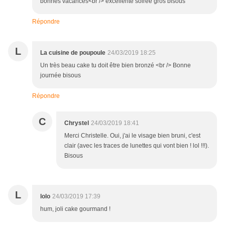
bonnes vacances<br /> excellente soirée gros bisous
Répondre
L
La cuisine de poupoule
24/03/2019 18:25
Un très beau cake tu doit être bien bronzé <br /> Bonne
journée bisous
Répondre
C
Chrystel
24/03/2019 18:41
Merci Christelle. Oui, j'ai le visage bien bruni, c'est
clair (avec les traces de lunettes qui vont bien ! lol !!!).
Bisous
L
lolo
24/03/2019 17:39
hum, joli cake gourmand !