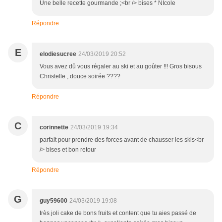
Une belle recette gourmande ;<br /> bises * NIcole
Répondre
E
elodiesucree
24/03/2019 20:52
Vous avez dû vous régaler au ski et au goûter !!! Gros bisous
Christelle , douce soirée ????
Répondre
C
corinnette
24/03/2019 19:34
parfait pour prendre des forces avant de chausser les skis<br
/> bises et bon retour
Répondre
G
guy59600
24/03/2019 19:08
très joli cake de bons fruits et content que tu aies passé de