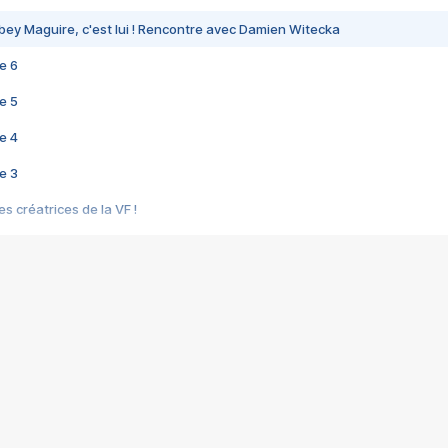
bey Maguire, c'est lui ! Rencontre avec Damien Witecka
e 6
e 5
e 4
e 3
s créatrices de la VF !
e 2
e 1
e Mektoub My Love arrive enfin ! Rencontre avec Shaïn Boumedine et Sal
i : après Toni en famille
elle réalise le bouleversant Dites lui que je l'aime
ais ! Rencontre autour de Vie privée de Rebecca Zlotowski