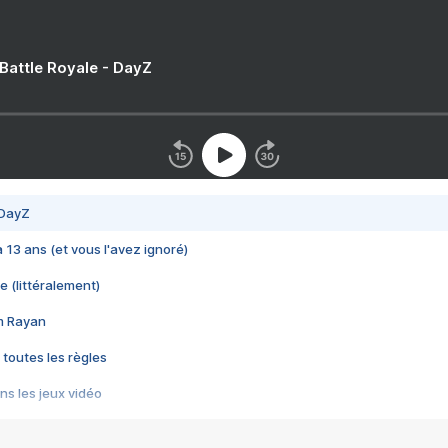
 Battle Royale - DayZ
 DayZ
 a 13 ans (et vous l'avez ignoré)
e (littéralement)
im Rayan
 toutes les règles
s les jeux vidéo
us choquant de Rockstar ? - Le scandale BULLY