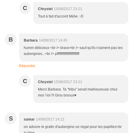
C
Chrystel
15/08/2017 23:21
Tout à fait d'accord Mélie :-D
B
Barbara
14/08/2017 14:45
humm délicieux <br /> bravo<br /> sauf qu'ils n'aiment pas les
aubergines...<br /> pfffffffffffffffffffffffff
Répondre
C
Chrystel
15/08/2017 23:21
Merci Barbara. Ta "tribu" serait malheureuse chez
moi ! lol !!! Gros bisous♥
S
samar
14/08/2017 14:12
on adoore le gratin d'aubergine un regal pour les papilles<br
/> bise