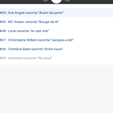
#30 : Eve Angeli raconte "Avant de partir"
#29 : MC Solaar raconte "Bouge de là"
28 : Lorie raconte "Je vais vite"
#27 : Christophe Willem raconte "Jacques a dit"
#26 : Chimène Badi raconte "Entre nous"
#25 : Indochine raconte "3e sexe"
#24 : Zaho raconte "C'est chelou"
#23 : Patrick Bruel raconte "Au café des délices"
#22 : Kyo raconte "Le chemin"
#21 : Nolwenn Leroy raconte "Cassé"
#20 : Patrick Hernandez raconte "Born to be alive"
#19 : Lorie raconte "Près de moi"