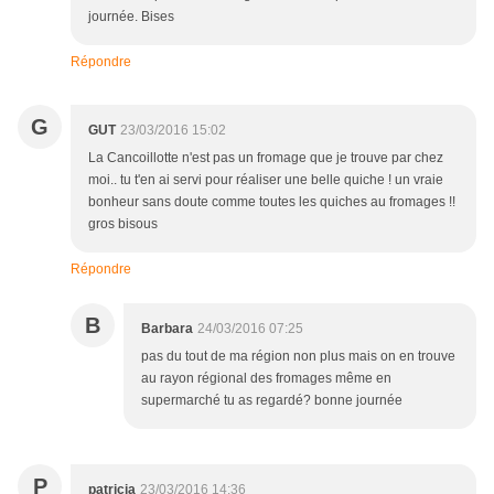
journée. Bises
Répondre
G
GUT
23/03/2016 15:02
La Cancoillotte n'est pas un fromage que je trouve par chez
moi.. tu t'en ai servi pour réaliser une belle quiche ! un vraie
bonheur sans doute comme toutes les quiches au fromages !!
gros bisous
Répondre
B
Barbara
24/03/2016 07:25
pas du tout de ma région non plus mais on en trouve
au rayon régional des fromages même en
supermarché tu as regardé? bonne journée
P
patricia
23/03/2016 14:36