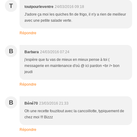
T
toutpourleventre
24/03/2016 09:18
J'adore ça moi les quiches fin de frigo, il n'y a rien de meilleur
avec une petite salade verte.
Répondre
B
Barbara
24/03/2016 07:24
j'espère que tu vas de mieux en mieux pense à toi (
messagerie en maintenance d'où @ ici pardon <br /> bon
jeudi
Répondre
B
Béné70
23/03/2016 21:33
Oh une recette fouzitout avec la cancoillotte, typiquement de
chez moi !!! Bizzz
Répondre