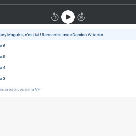
bey Maguire, c'est lui ! Rencontre avec Damien Witecka
e 6
e 5
e 4
e 3
s créatrices de la VF !
e 2
e 1
e Mektoub My Love arrive enfin ! Rencontre avec Shaïn Boumedine et Sal
i : après Toni en famille