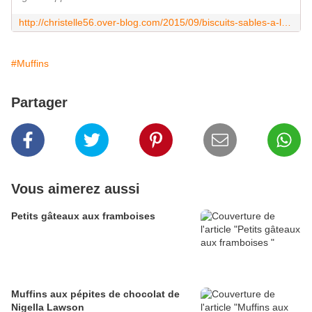
http://christelle56.over-blog.com/2015/09/biscuits-sables-a-la-vanille-aux-graines-de-sesame-et-le-lin.html?utm_source=_ob_share&utm_medium=_ob_twitter&utm_campaign=_ob_share_auto
#Muffins
Partager
Vous aimerez aussi
Petits gâteaux aux framboises
Muffins aux pépites de chocolat de
Nigella Lawson