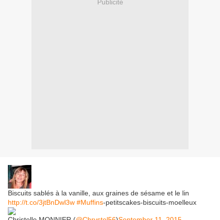
Publicité
Biscuits sablés à la vanille, aux graines de sésame et le lin
http://t.co/3jtBnDwl3w
#Muffins
-petitscakes-biscuits-moelleux
Christelle MONNIER (
@Chrystel56
)
September 11, 2015