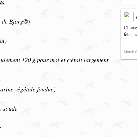
ts
s de Bjorg®)
Chauss
feta, 
oi)
March 0
eulement 120 g pour moi et c'était largement
arine végétale fondue)
e soude
e