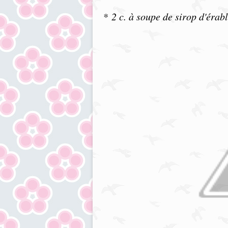
*
2 c. à soupe de sirop d'érab