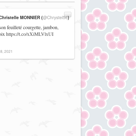
Christelle MONNIER (
@Chrystel56
)
on feuilleté courgette, jambon,
noix
https://t.co/xXiMLVlxUI
8, 2021