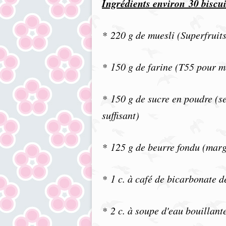
Ingrédients environ
30 biscui
*
220 g de muesli (Superfruit
*
150 g de farine (T55 pour m
*
150 g de sucre en poudre (s
suffisant)
*
125 g de beurre fondu (marg
*
1 c. à café de bicarbonate d
*
2 c. à soupe d'eau bouillant