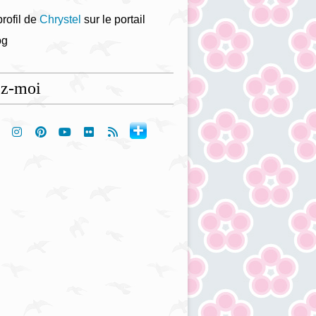
profil de
Chrystel
sur le portail
og
ez-moi