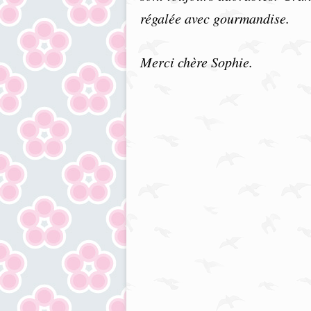
régalée avec gourmandise.
Merci chère Sophie.