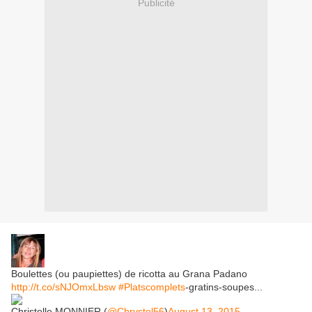
Publicité
Boulettes (ou paupiettes) de ricotta au Grana Padano
http://t.co/sNJOmxLbsw
#Platscomplets
-gratins-soupes...
Christelle MONNIER (
@Chrystel56
)
August 13, 2015