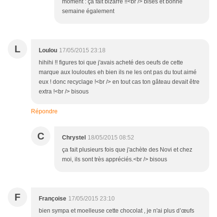
moment : ça fait bizarre !!<br /> bises et bonne
semaine également
L
Loulou
17/05/2015 23:18
hihihi !! figures toi que j'avais acheté des oeufs de cette
marque aux louloutes eh bien ils ne les ont pas du tout aimé
eux ! donc recyclage !<br /> en tout cas ton gâteau devait être
extra !<br /> bisous
Répondre
C
Chrystel
18/05/2015 08:52
ça fait plusieurs fois que j'achète des Novi et chez
moi, ils sont très appréciés.<br /> bisous
F
Françoise
17/05/2015 23:10
bien sympa et moelleuse cette chocolat , je n'ai plus d’œufs