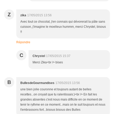
Z
zika
17/05/2015 13:56
Avec tout ce chocolat, j'en connais qui dévorerait la pâte sans
cuisson, j'imagine le moelleux hummm, merci Chrystel, bisous
!!
Répondre
C
Chrystel
17/05/2015 15:37
Merci Zika<br /> bises
B
BullesdeGourmandises
17/05/2015 13:56
une bien jolie couronne et toujours autant de belles
recettes...on croyait que tu ralentissais:)<br /> En fait les
grandes absentes c'est nous mais difficile en ce moment de
tenir le rythme en ce moment...mais on te suit toujours et nous
t'embrassons fort...bisous bisous des Bulles