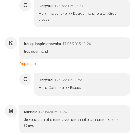
C
Chrystel
17/05/2015 12:27
Merci ma belle<br /> Doux dimanche à toi. Gros
bisous
K
kougelhopfetchocolat
17/05/2015 11:24
très gourmand
Répondre
C
Chrystel
17/05/2015 11:55
Merci Carine<br /> Bisous
M
Michèle
17/05/2015 10:34
Je veux bien être reine avec une si jolie couronne. Bisous
Chrys