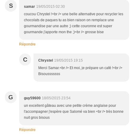
S
samar
19/05/2015 02:30
coucou Chrystel !<br /> une belle alternative pour recycler les
chocolats de paques tu as bien raison on remplace une
gourmandise par une autre ;) cette couronne est super
gourmande j'apporte mon the ;)<br /> grosse bise
Répondre
C
Chrystel
19/05/2015 19:15
Merci Samar.<br /> Et moi, je prépare un café !<br />
Bisousssssss
G
guy59600
18/05/2015 23:54
un excellent gâteau avec une petite crème anglaise pour
l'accompagner j'espère que Salomé va bien <br /> très bonne
nuit gros bisous
Répondre