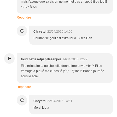
mais j'avoue que sa vision ne me met pas en appétit du tout!!
<br /> Bizzz
Répondre
C
Chrystel
22/04/2015 14:50
Pourtant le goût est extra<br /> Bises Dan
F
fourchettesetpapillesenjoie
14/04/2015 12:22
Elle m'inspire ta quiche, elle donne trop envie.<br /> Et ce
fromage a piqué ma curiosité (*´▽｀*)<br /> Bonne journée
sous le soleil.
Répondre
C
Chrystel
22/04/2015 14:51
Merci Lidia