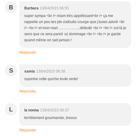
B
Barbara
13/04/2015 06:55
super sympa <br /> miam très appétissant<br /> ça me
rappelle un peu tes pts clafoutis courge que j'avais adoré <br
/> <br /> et mon mari .......................détesté <br /> <br /> zut là je
sens que ce sera pareil :o( dommage <br /> <br /> je garde
quand même on sait jamais !
Répondre
S
samia
13/04/2015 06:38
superbe cette quiche toute verte!
Répondre
L
la nonna
13/04/2015 06:37
terriblement gourmande, bisous
Répondre