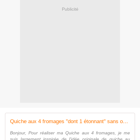
Publicité
Quiche aux 4 fromages "dont 1 étonnant" sans oeufs - Pâte brisée au sarrazin - Entre rire et cuisine...
Bonjour, Pour réaliser ma Quiche aux 4 fromages, je me
suis largement inspirée de l'idée originale de quiche au