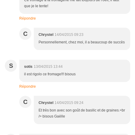
Ce fromage a la fromagerie me fait toujours de l'oeil, il faut
que je le tente!
Répondre
C
Chrystel
14/04/2015 09:23
Personnellement, chez moi, il a beaucoup de succès
S
sotis
13/04/2015 13:44
il est rigolo ce fromage!!! bisous
Répondre
C
Chrystel
14/04/2015 09:24
Et très bon avec son goût de basilic et de graines.<br
/> bisous Gaëlle