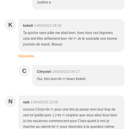
Justine☺
K
kekeli
14/04/2015 06:26
Ta quiche sans pâte me plait bien. Avec tous ces légumes
cela doit être drôlement bon.<br /> Je te souhaite une bonne
journée de mardi. Bisous
Répondre
C
Chrystel
14/04/2015 09:17
Oui, très bon<br /> bises Kekeli
N
natt
13/04/2015 22:08
coucou Chrys<br /> pour une fois je passe mon tour trop de
vert lol (petits pois ;) )<br /> j'espère que vous allez tous bien
ici les vacances commencent pour Clara quant à moi je
marche au ralenti<br /> pour répondre à ta question même