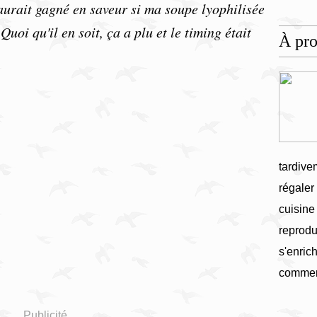
aurait gagné en saveur si ma soupe lyophilisée
Quoi qu'il en soit, ça a plu et le timing était
À pr
tardive
régaler
cuisine
reprodu
s'enrich
commen
Publicité