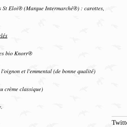
s St Eloi® (Marque Intermarché®) : carottes,
lés
mes bio Knorr®
 l'oignon et l'emmental (de bonne qualité)
ou crème classique)
e.
Twitt