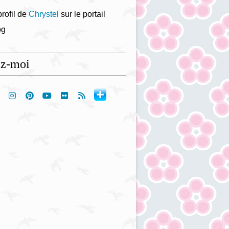
profil de
Chrystel
sur le portail
og
ez-moi