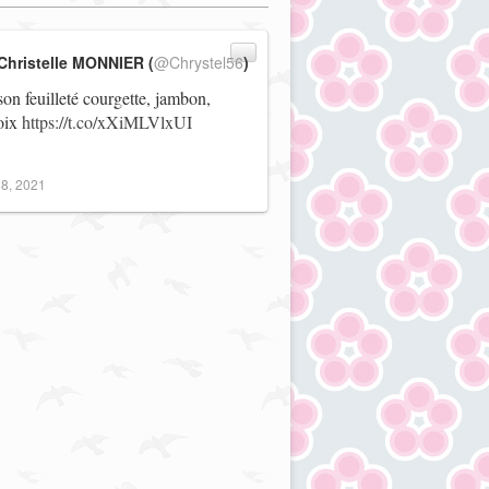
Christelle MONNIER (
@Chrystel56
)
on feuilleté courgette, jambon,
noix
https://t.co/xXiMLVlxUI
8, 2021