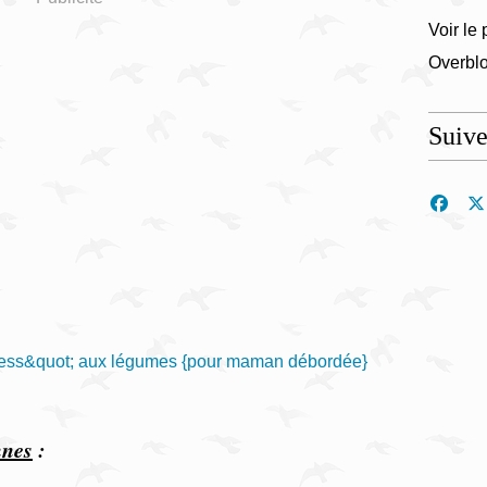
Voir le 
Overbl
Suiv
nnes
: