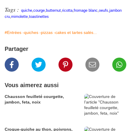
Tags :
,
,
quiche
,
courge
,
butternut
ricotta
,
fromage blanc
,
oeufs
jambon
,
cru
,
mimolette
toastinettes
#Entrées -quiches -pizzas -cakes et tartes salés...
Partager
Vous aimerez aussi
Chausson feuilleté courgette,
jambon, feta, noix
Croque-quiche au thon, poivrons,