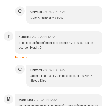
C
Chrystel
22/12/2014 14:28
Merci Amalia<br /> bisous
Y
Yumelise
22/12/2014 12:32
Elle me plait énormément cette recette ! Moi qui sui fan de
courge ! Merci :-D
Répondre
C
Chrystel
22/12/2014 14:27
Super. Et puis là, il y a la dose de butternut<br />
Bisous Elise
M
Maria-Lina
22/12/2014 12:32
Hummm un pur délice et en plus très belle présentation, merci