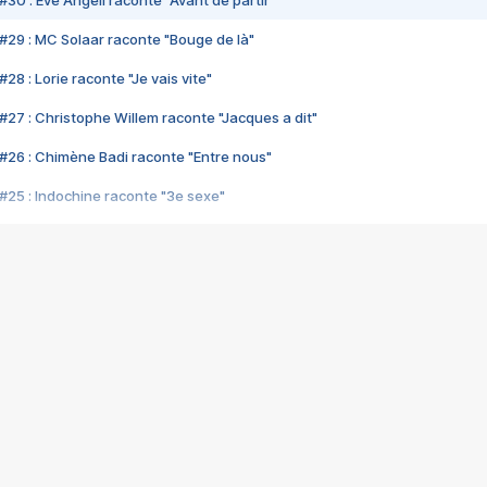
#30 : Eve Angeli raconte "Avant de partir"
#29 : MC Solaar raconte "Bouge de là"
28 : Lorie raconte "Je vais vite"
#27 : Christophe Willem raconte "Jacques a dit"
#26 : Chimène Badi raconte "Entre nous"
#25 : Indochine raconte "3e sexe"
#24 : Zaho raconte "C'est chelou"
#23 : Patrick Bruel raconte "Au café des délices"
#22 : Kyo raconte "Le chemin"
#21 : Nolwenn Leroy raconte "Cassé"
#20 : Patrick Hernandez raconte "Born to be alive"
#19 : Lorie raconte "Près de moi"
#18 : Michael Jones raconte "A nos actes manqués" (avec Jean-Jacque