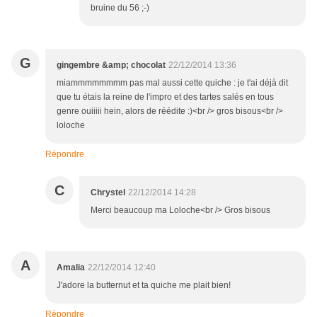
bruine du 56 ;-)
G
gingembre &amp; chocolat
22/12/2014 13:36
miammmmmmmm pas mal aussi cette quiche : je t'ai déjà dit
que tu étais la reine de l'impro et des tartes salés en tous
genre ouiiiii hein, alors de réédite :)<br /> gros bisous<br />
loloche
Répondre
C
Chrystel
22/12/2014 14:28
Merci beaucoup ma Loloche<br /> Gros bisous
A
Amalia
22/12/2014 12:40
J'adore la butternut et ta quiche me plait bien!
Répondre