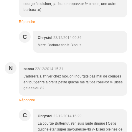
courge à cuisiner, ça fera un repas<br /> bisous, une autre
barbara :o)
Répondre
C
Chrystel
23/12/2014 09:36
Merci Barbara<br /> Bisous
N
nanou
22/12/2014 15:31
J'adorerais, l'hiver chez moi, on ingurgite pas mal de courges
en tout genre alors ta petite quiche me fait de l'oeil<br /> Bises
gelees du 82
Répondre
C
Chrystel
22/12/2014 16:29
La courge Butternut, j'en suis raide dingue ! Cette
quiche était super savoureuse<br /> Bises pleines de