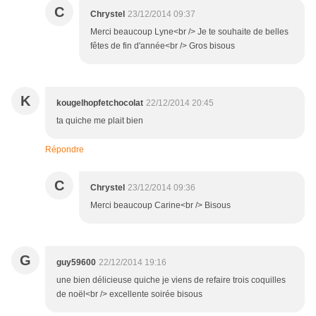
C
Chrystel
23/12/2014 09:37
Merci beaucoup Lyne<br /> Je te souhaite de belles
fêtes de fin d'année<br /> Gros bisous
K
kougelhopfetchocolat
22/12/2014 20:45
ta quiche me plait bien
Répondre
C
Chrystel
23/12/2014 09:36
Merci beaucoup Carine<br /> Bisous
G
guy59600
22/12/2014 19:16
une bien délicieuse quiche je viens de refaire trois coquilles
de noël<br /> excellente soirée bisous