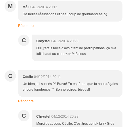
M
Méli
04/12/2014 20:16
De belles réalisations et beaucoup de gourmandise! :-)
Répondre
C
Chrystel
04/12/2014 20:29
Oui, j'étais ravie d'avoir tant de participations. ça m'a
fait chaud au coeur<br /> Bisous
C
Cécile
04/12/2014 20:11
Un bien joli succès ^^ Bravo! En espérant que tu nous régales
encore longtemps ^^ Bonne soirée, bisous!!
Répondre
C
Chrystel
04/12/2014 20:28
Merci beaucoup Cécile. C'est très gentil<br /> Gros