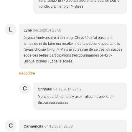
Merci Julia.<br /> J'aurais adoré faire gagner tout le
monde, vraiment<br /> Bises
L
Lyne
04/12/2014 21:58
Joyeux Anniversaire à ton blog, Chrys ! Je n'ai pas eu le
temps de ni de faire ma recette ni de la publier et pourtant, je
l'avais choisie !!! <br /> Mais je suis ravie de ce très joli succès
et de ces belles participations très gourmandes ;-)<br />
Bisous, bisous ! Et belle soirée !
Répondre
C
Chrystel
04/12/2014 22:07
Merci quand même d'y avoir réfléchi Lyne<br />
Bisoussssssssssss
C
Carmencita
04/12/2014 21:58