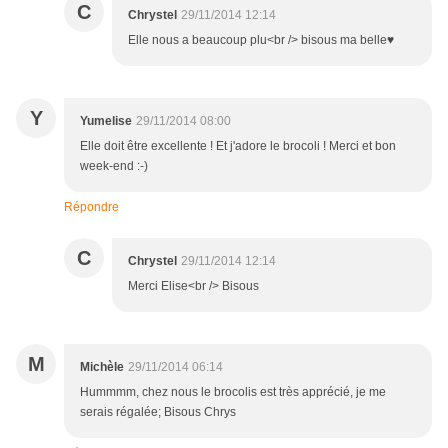
C
Chrystel
29/11/2014 12:14
Elle nous a beaucoup plu<br /> bisous ma belle♥
Y
Yumelise
29/11/2014 08:00
Elle doit être excellente ! Et j'adore le brocoli ! Merci et bon
week-end :-)
Répondre
C
Chrystel
29/11/2014 12:14
Merci Elise<br /> Bisous
M
Michèle
29/11/2014 06:14
Hummmm, chez nous le brocolis est très apprécié, je me
serais régalée; Bisous Chrys