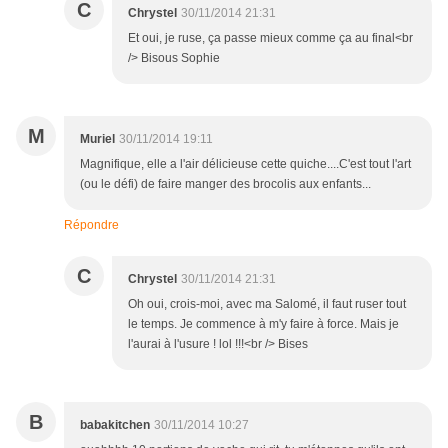
C
Chrystel
30/11/2014 21:31
Et oui, je ruse, ça passe mieux comme ça au final<br
/> Bisous Sophie
M
Muriel
30/11/2014 19:11
Magnifique, elle a l'air délicieuse cette quiche....C'est tout l'art
(ou le défi) de faire manger des brocolis aux enfants...
Répondre
C
Chrystel
30/11/2014 21:31
Oh oui, crois-moi, avec ma Salomé, il faut ruser tout
le temps. Je commence à m'y faire à force. Mais je
l'aurai à l'usure ! lol !!!<br /> Bises
B
babakitchen
30/11/2014 10:27