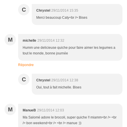
C
Chrystel
29/11/2014 15:35
Merci beaucoup Caty<br /> Bises
M
michelle
29/11/2014 12:32
Humm une delicieuse quiche pour faire aimer les legumes a
tout le monde, bonne journée
Répondre
C
Chrystel
29/11/2014 12:38
Oui, tout à fait michelle. Bises
M
ManueB
29/11/2014 12:03
Ma Salomé adore le brocoli, super quiche !! miamm<br /> <br
/> bon weekend<br /> <br /> manue :))