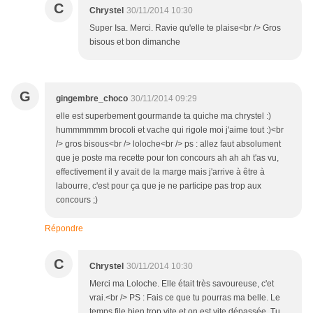
C
Chrystel
30/11/2014 10:30
Super Isa. Merci. Ravie qu'elle te plaise<br /> Gros
bisous et bon dimanche
G
gingembre_choco
30/11/2014 09:29
elle est superbement gourmande ta quiche ma chrystel :)
hummmmmm brocoli et vache qui rigole moi j'aime tout :)<br
/> gros bisous<br /> loloche<br /> ps : allez faut absolument
que je poste ma recette pour ton concours ah ah ah t'as vu,
effectivement il y avait de la marge mais j'arrive à être à
labourre, c'est pour ça que je ne participe pas trop aux
concours ;)
Répondre
C
Chrystel
30/11/2014 10:30
Merci ma Loloche. Elle était très savoureuse, c'et
vrai.<br /> PS : Fais ce que tu pourras ma belle. Le
temps file bien trop vite et on est vite dépassée. Tu