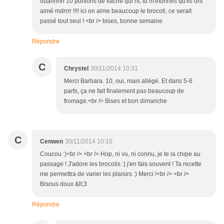
ouahhhh 10 portions de vache qui rit, tu m'étonnes qu'ils ont
aimé mdrrrr !!!! ici on aime beaucoup le brocoli, ce serait
passé tout seul ! <br /> bises, bonne semaine
Répondre
C
Chrystel
30/11/2014 10:31
Merci Barbara. 10, oui, mais allégé. Et dans 5-6
parts, ça ne fait finalement pas beaucoup de
fromage.<br /> Bises et bon dimanche
C
Cenwen
30/11/2014 10:10
Coucou :)<br /> <br /> Hop, ni vu, ni connu, je te la chipe au
passage ! J'adore les brocolis :) j'en fais souvent ! Ta recette
me permettra de varier les plaisirs :) Merci !<br /> <br />
Bisous doux &lt;3
Répondre