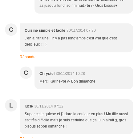
as jusqu'à lundi soir minuit.<br /> Gros bisous♥
C
Cuisine simple et facile
30/11/2014 07:30
J'en ai fait une il n'y a pas longtemps c'est vrai que c'est
délicieux !!! :)
Répondre
C
Chrystel
30/11/2014 10:28
Merci Karine<br /> Bon dimanche
L
lucie
30/11/2014 07:22
Super cette quiche et j'adore la couleur en plus ! Ma fille aussi
est très difficile mais je suis certaine que ça lui plairait ;), gros
bisous et bon dimanche !