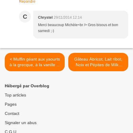
Répondre
C
Chrystel
29/11/2014 12:14
Merci beaucoup Michèle<br /> Gros bisous et bon
samedi ;-)
< Muffin géant aux yaourts
Gâteau Abricot, Lait ribot,
à la grecque, à la vanille et
Noix et Pépites de Milka
boules pralinées ! Ho ho ho
Daim® >
Hébergé par Overblog
Top articles
Pages
Contact
Signaler un abus
C.G.U.