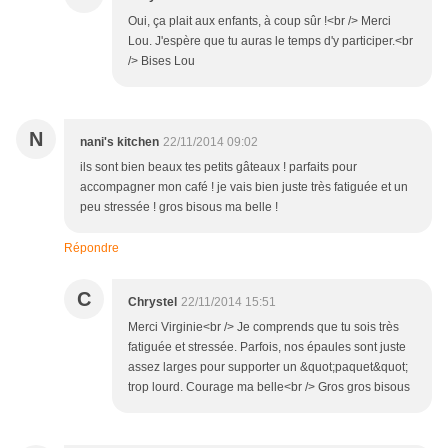
Oui, ça plait aux enfants, à coup sûr !<br /> Merci
Lou. J'espère que tu auras le temps d'y participer.<br
/> Bises Lou
N
nani's kitchen
22/11/2014 09:02
ils sont bien beaux tes petits gâteaux ! parfaits pour
accompagner mon café ! je vais bien juste très fatiguée et un
peu stressée ! gros bisous ma belle !
Répondre
C
Chrystel
22/11/2014 15:51
Merci Virginie<br /> Je comprends que tu sois très
fatiguée et stressée. Parfois, nos épaules sont juste
assez larges pour supporter un &quot;paquet&quot;
trop lourd. Courage ma belle<br /> Gros gros bisous