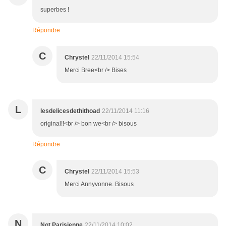
superbes !
Répondre
C
Chrystel
22/11/2014 15:54
Merci Bree<br /> Bises
L
lesdelicesdethithoad
22/11/2014 11:16
original!!<br /> bon we<br /> bisous
Répondre
C
Chrystel
22/11/2014 15:53
Merci Annyvonne. Bisous
N
Not Parisienne
22/11/2014 10:02