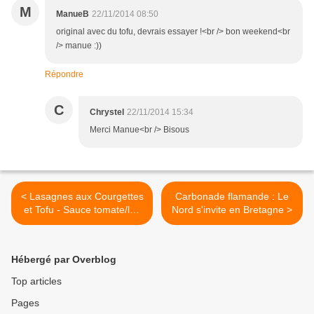
M
ManueB
22/11/2014 08:50
original avec du tofu, devrais essayer !<br /> bon weekend<br
/> manue :))
Répondre
C
Chrystel
22/11/2014 15:34
Merci Manue<br /> Bisous
< Lasagnes aux Courgettes
Carbonade flamande : Le
et Tofu - Sauce tomate/lait
Nord s'invite en Bretagne >
de coco
Hébergé par Overblog
Top articles
Pages