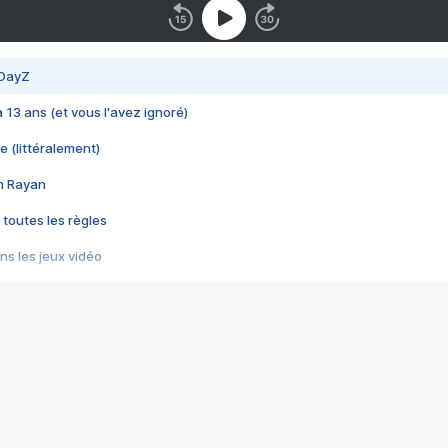
 DayZ
 a 13 ans (et vous l'avez ignoré)
e (littéralement)
im Rayan
 toutes les règles
s les jeux vidéo
us choquant de Rockstar ? - Le scandale BULLY
e plus moche de Steam
du RÊVE tourne au CAUCHEMAR
pendant 8 heures
it… à tort