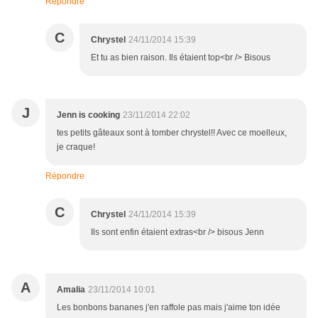
Répondre
C
Chrystel
24/11/2014 15:39
Et tu as bien raison. Ils étaient top<br /> Bisous
J
Jenn is cooking
23/11/2014 22:02
tes petits gâteaux sont à tomber chrystel!! Avec ce moelleux,
je craque!
Répondre
C
Chrystel
24/11/2014 15:39
Ils sont enfin étaient extras<br /> bisous Jenn
A
Amalia
23/11/2014 10:01
Les bonbons bananes j'en raffole pas mais j'aime ton idée