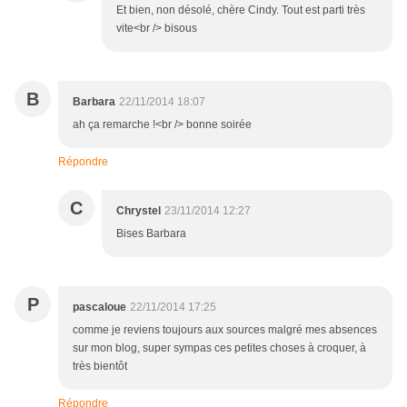
Et bien, non désolé, chère Cindy. Tout est parti très
vite<br /> bisous
B
Barbara
22/11/2014 18:07
ah ça remarche !<br /> bonne soirée
Répondre
C
Chrystel
23/11/2014 12:27
Bises Barbara
P
pascaloue
22/11/2014 17:25
comme je reviens toujours aux sources malgré mes absences
sur mon blog, super sympas ces petites choses à croquer, à
très bientôt
Répondre