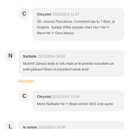
C
Chrystel
23/11/2014 12:27
Oh, coucou Pascaloue. Comment vas-tu ? Bien, je
l'espère. Sympa d'être passée chez moi !<br />
Merci<br /> Gros bisous
N
Nathalie
22/11/2014 14:52
Muhm!! Jamais testé le tofu mais je te prends volontiers un
petit gâteau!! Bises et excellent week-end!
Répondre
C
Chrystel
22/11/2014 15:56
Merci Nathalie<br /> Bises et bon W-E à toi aussi
L
la nonna
22/11/2014 14:30