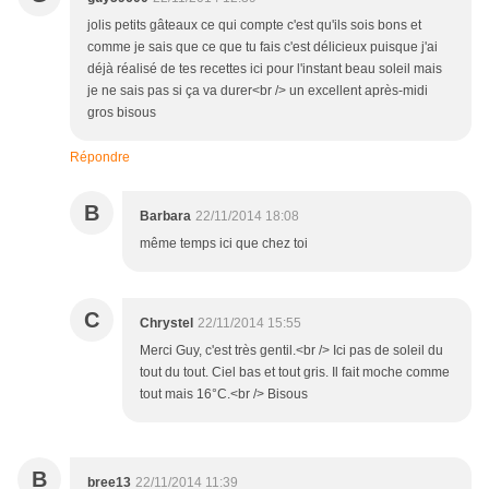
jolis petits gâteaux ce qui compte c'est qu'ils sois bons et
comme je sais que ce que tu fais c'est délicieux puisque j'ai
déjà réalisé de tes recettes ici pour l'instant beau soleil mais
je ne sais pas si ça va durer<br /> un excellent après-midi
gros bisous
Répondre
B
Barbara
22/11/2014 18:08
même temps ici que chez toi
C
Chrystel
22/11/2014 15:55
Merci Guy, c'est très gentil.<br /> Ici pas de soleil du
tout du tout. Ciel bas et tout gris. Il fait moche comme
tout mais 16°C.<br /> Bisous
B
bree13
22/11/2014 11:39