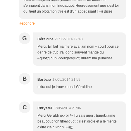
s'ennuient dans mon frigo&quot;.Heureusement que c'est toi
qui tient un blog,mon titre est d'un appétissant ! :-)) Bises
Répondre
G
Géraldine
21/05/2014 17:48
Merci. En fait ma mère avait un nom + court pour ce
genre de truc.J'ai donc souvent mangé du
&quot;gloubi-boulga&quot; durant ma jeunesse.
B
Barbara
17/05/2014 21:59
extra oui je trouve aussi Géraldine
C
Chrystel
17/05/2014 21:06
Merci Géraldine.<br /> Tu sais quoi : &quot;j'aime
beaucoup ton titre&quot; : il est drôle et a le mérite
d'être clair !<br /> ;-)))))