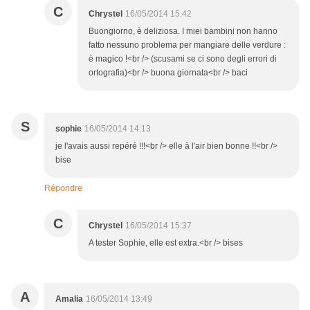
C
Chrystel
16/05/2014 15:42
Buongiorno, è deliziosa. I miei bambini non hanno
fatto nessuno problema per mangiare delle verdure :
è magico !<br /> (scusami se ci sono degli errori di
ortografia)<br /> buona giornata<br /> baci
S
sophie
16/05/2014 14:13
je l'avais aussi repéré !!!<br /> elle à l'air bien bonne !!<br />
bise
Répondre
C
Chrystel
16/05/2014 15:37
A tester Sophie, elle est extra.<br /> bises
A
Amalia
16/05/2014 13:49