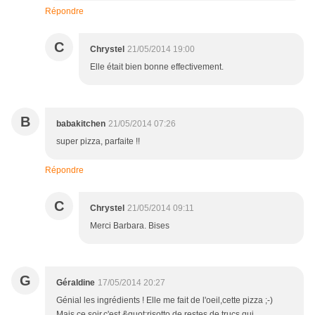
Répondre
C
Chrystel
21/05/2014 19:00
Elle était bien bonne effectivement.
B
babakitchen
21/05/2014 07:26
super pizza, parfaite !!
Répondre
C
Chrystel
21/05/2014 09:11
Merci Barbara. Bises
G
Géraldine
17/05/2014 20:27
Génial les ingrédients ! Elle me fait de l'oeil,cette pizza ;-)
Mais ce soir,c'est &quot;risotto de restes de trucs qui