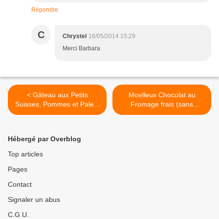
Répondre
C
Chrystel
16/05/2014 15:29
Merci Barbara
< Gâteau aux Petits
Moelleux Chocolat au
Suisses, Pommes et Palets
Fromage frais (sans
de Chocolat et GROS
beurre) >
COUP DE GUEULE
Hébergé par Overblog
Top articles
Pages
Contact
Signaler un abus
C.G.U.