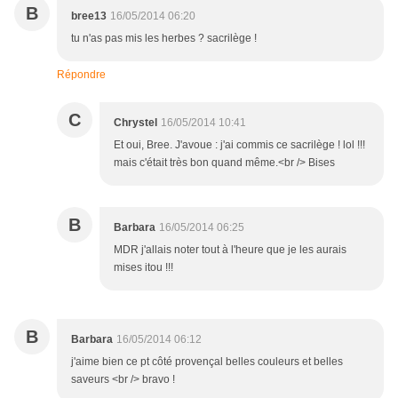
B
bree13
16/05/2014 06:20
tu n'as pas mis les herbes ? sacrilège !
Répondre
C
Chrystel
16/05/2014 10:41
Et oui, Bree. J'avoue : j'ai commis ce sacrilège ! lol !!!
mais c'était très bon quand même.<br /> Bises
B
Barbara
16/05/2014 06:25
MDR j'allais noter tout à l'heure que je les aurais
mises itou !!!
B
Barbara
16/05/2014 06:12
j'aime bien ce pt côté provençal belles couleurs et belles
saveurs <br /> bravo !