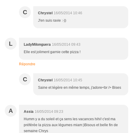
C
Chrystel
16/05/2014 10:46
J'en suis ravie :-))
L
LadyMilonguera
16/05/2014 09:43
Elle est joliment garnie cette pizza !
Répondre
C
Chrystel
16/05/2014 10:45
Saine et légère en même temps, j'adore<br /> Bises
A
Assia
16/05/2014 09:23
Humm y a du soleil et ça sens les vacances hihi! c'est ma
préférée la pizza aux légumes miam:)Bisous et belle fin de
semaine Chrys