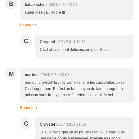
B
babakitchen
18/04/2014 10:07
super idée ça, j'adore !!!
Répondre
C
Chrystel
18/04/2014 11:18
C'est absolument délicieux en plus. Bises
M
martine
17/04/2014 20:08
bonjour chrystel<br /> je viens de faire tes cassolettes ce soir.
C'est super bon. Et c'est un bon moyen de faire manger du
poisson sans trop y penser. Je referai souvent. Merci
Répondre
C
Chrystel
17/04/2014 21:03
Je suis ravie que ça ait plu chez toi. Si jamais tu as
une petite photo à m'envoyer, n'hésite pas.<br />