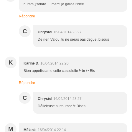
humm, j'adore…. merci je garde l'idée.
Répondre
C
Chrystel
16/04/2014 23:27
De rien Valou, tu ne seras pas déçue. bisous
K
Karine D.
16/04/2014 22:20
Bien appétissante cette cassolette !<br /> Bis
Répondre
C
Chrystel
16/04/2014 23:27
Délicieuse surtout<br /> Bises
M
Mélanie
16/04/2014 22:14