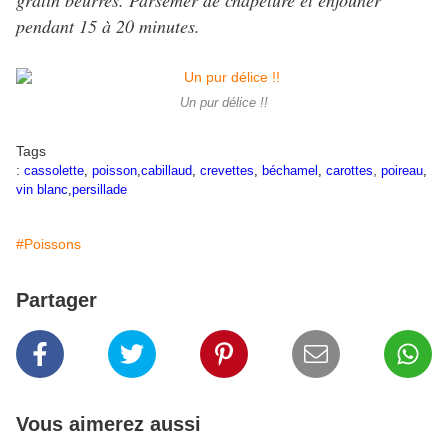
gratin beurrés. Parsemer de chapelure et enfouner
pendant 15 à 20 minutes.
Un pur délice !!
Tags
:
,
cassolette
,
poisson
,
cabillaud
,
crevettes
,
béchamel
,
carottes
poireau
,
vin blanc
,
persillade
#Poissons
Partager
Vous aimerez aussi