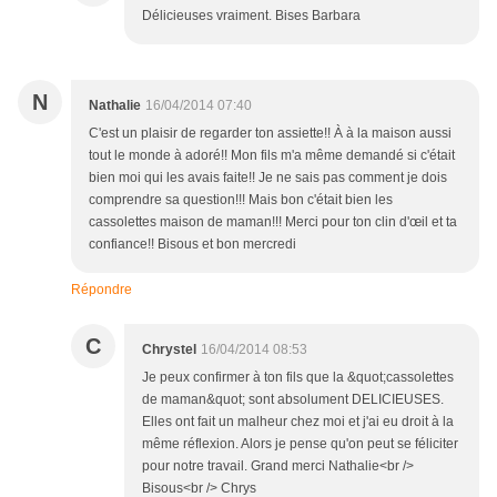
Délicieuses vraiment. Bises Barbara
N
Nathalie
16/04/2014 07:40
C'est un plaisir de regarder ton assiette!! À à la maison aussi
tout le monde à adoré!! Mon fils m'a même demandé si c'était
bien moi qui les avais faite!! Je ne sais pas comment je dois
comprendre sa question!!! Mais bon c'était bien les
cassolettes maison de maman!!! Merci pour ton clin d'œil et ta
confiance!! Bisous et bon mercredi
Répondre
C
Chrystel
16/04/2014 08:53
Je peux confirmer à ton fils que la &quot;cassolettes
de maman&quot; sont absolument DELICIEUSES.
Elles ont fait un malheur chez moi et j'ai eu droit à la
même réflexion. Alors je pense qu'on peut se féliciter
pour notre travail. Grand merci Nathalie<br />
Bisous<br /> Chrys