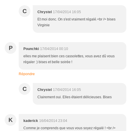
C
Chrystel
17/04/2014 16:05
Et moi donc. On s'est vraiment régalé.<br /> bises
Virginie
P
Pounchki
17/04/2014 00:10
elles me plaisent bien ces cassolettes, vous avez dû vous
régaler :) bises et belle soirée !
Répondre
C
Chrystel
17/04/2014 16:05
Clairement oui. Elles étaient délicieuses. Bises
K
kaderick
16/04/2014 23:04
Comme je comprends que vous vous soyez régalé ! <br />