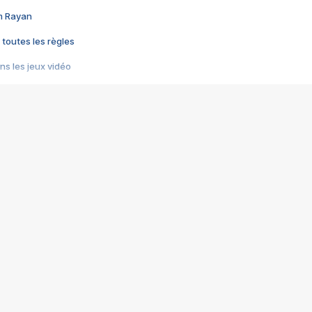
im Rayan
 toutes les règles
s les jeux vidéo
us choquant de Rockstar ? - Le scandale BULLY
e plus moche de Steam
du RÊVE tourne au CAUCHEMAR
pendant 8 heures
it… à tort
umiliés par un jeu vidéo
ire - Final Fantasy 8
ti un empire - Age of Empires
story DOFUS