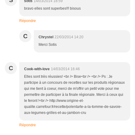
S
sotis
14/03/2014 18:59
bravo elles sont superbes!!! bisous
Répondre
C
Chrystel
22/03/2014 14:20
Merci Sotis
C
Cook-with-love
14/03/2014 16:46
Elles sont très réussies! <br /> Bise<br /> <br /> Ps : Je
participe à un concours de recettes sur les produits régionaux
qui me tient à coeur, merci de m'offrir un petit vote pour me
permettre de participer à la finale régionale. Merci à ceux qui
le feront !<br /> http://www.origine-et-
qualite.carrefour.fr/recette/polentarte-a-la-tomme-de-savoie-
aux-legumes-grilles-et-au-jambon-cru
Répondre