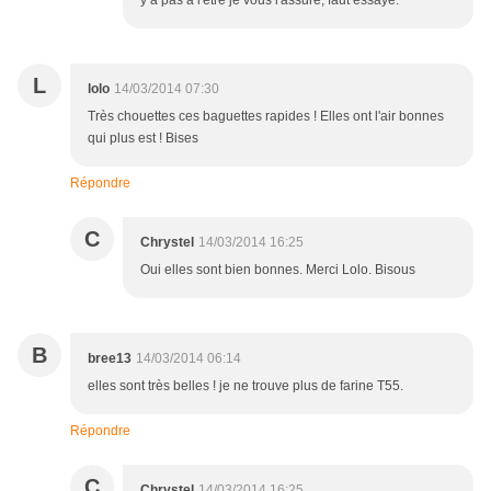
y a pas à l'être je vous l'assure, faut essayé.
L
lolo
14/03/2014 07:30
Très chouettes ces baguettes rapides ! Elles ont l'air bonnes
qui plus est ! Bises
Répondre
C
Chrystel
14/03/2014 16:25
Oui elles sont bien bonnes. Merci Lolo. Bisous
B
bree13
14/03/2014 06:14
elles sont très belles ! je ne trouve plus de farine T55.
Répondre
C
Chrystel
14/03/2014 16:25